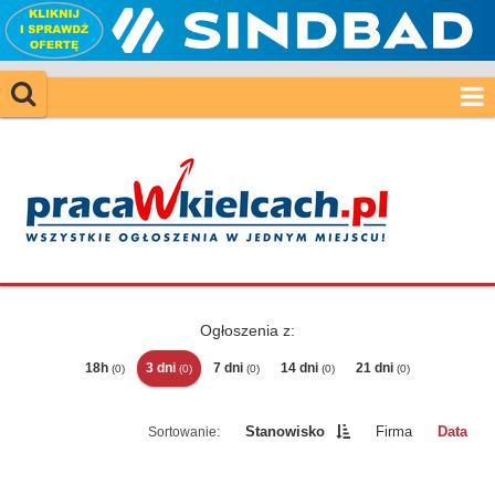
Ogłoszenia z:
18h
3 dni
7 dni
14 dni
21 dni
(0)
(0)
(0)
(0)
(0)
Stanowisko
Firma
Data