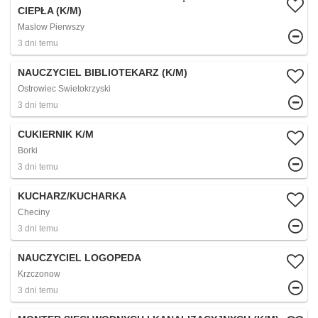
CIEPŁA (K/M)
Maslow Pierwszy
3 dni temu
NAUCZYCIEL BIBLIOTEKARZ (K/M)
Ostrowiec Swietokrzyski
3 dni temu
CUKIERNIK K/M
Borki
3 dni temu
KUCHARZ/KUCHARKA
Checiny
3 dni temu
NAUCZYCIEL LOGOPEDA
Krzczonow
3 dni temu