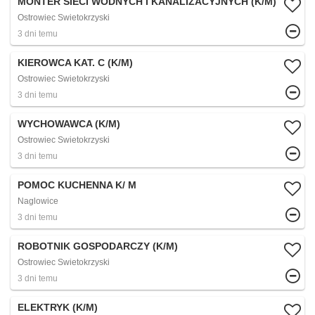
MONTER SIECI WODNYCH I KANALIZACYJNYCH (K/M)
Ostrowiec Swietokrzyski
3 dni temu
KIEROWCA KAT. C (K/M)
Ostrowiec Swietokrzyski
3 dni temu
WYCHOWAWCA (K/M)
Ostrowiec Swietokrzyski
3 dni temu
POMOC KUCHENNA K/ M
Naglowice
3 dni temu
ROBOTNIK GOSPODARCZY (K/M)
Ostrowiec Swietokrzyski
3 dni temu
ELEKTRYK (K/M)