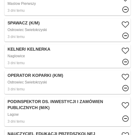
Maslow Pierwszy
3 dni temu
SPAWACZ (K/M)
Ostrowiec Swietokrzyski
3 dni temu
KELNER/ KELNERKA
Naglowice
3 dni temu
OPERATOR KOPARKI (K/M)
Ostrowiec Swietokrzyski
3 dni temu
PODINSPEKTOR DS. INWESTYCJI I ZAMÓWIEN
PUBLICZNYCH (M/K)
Lagow
3 dni temu
NAUCZYCIEL EDUKACJI PRZEDSZKOLNEJ