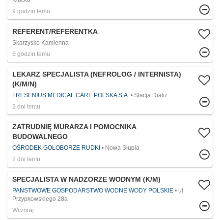
Klucko
9 godzin temu
REFERENT/REFERENTKA
Skarzysko Kamienna
6 godzin temu
LEKARZ SPECJALISTA (NEFROLOG / INTERNISTA)
(K/M/N)
FRESENIUS MEDICAL CARE POLSKA S.A.
Stacja Dializ
2 dni temu
ZATRUDNIĘ MURARZA I POMOCNIKA
BUDOWALNEGO
OŚRODEK GOŁOBORZE RUDKI
Nowa Słupia
2 dni temu
SPECJALISTA W NADZORZE WODNYM (K/M)
PAŃSTWOWE GOSPODARSTWO WODNE WODY POLSKIE
ul.
Przypkowskiego 28a
Wczoraj