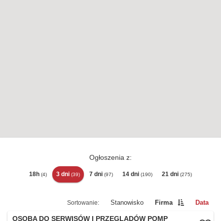
Ogłoszenia z:
18h
3 dni
7 dni
14 dni
21 dni
(4)
(39)
(97)
(190)
(275)
Stanowisko
Firma
Data
OSOBA DO SERWISÓW I PRZEGLĄDÓW POMP