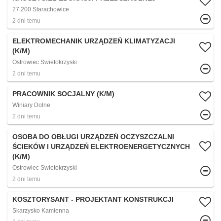
27 200 Starachowice
2 dni temu
ELEKTROMECHANIK URZĄDZEŃ KLIMATYZACJI
(K/M)
Ostrowiec Swietokrzyski
2 dni temu
PRACOWNIK SOCJALNY (K/M)
Winiary Dolne
2 dni temu
OSOBA DO OBŁUGI URZĄDZEŃ OCZYSZCZALNI
ŚCIEKÓW I URZĄDZEŃ ELEKTROENERGETYCZNYCH
(K/M)
Ostrowiec Swietokrzyski
2 dni temu
KOSZTORYSANT - PROJEKTANT KONSTRUKCJI
Skarzysko Kamienna