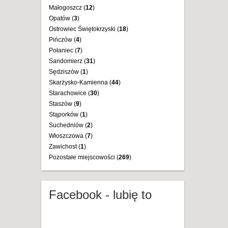
Małogoszcz (
12
)
Opatów (
3
)
Ostrowiec Świętokrzyski (
18
)
Pińczów (
4
)
Połaniec (
7
)
Sandomierz (
31
)
Sędziszów (
1
)
Skarżysko-Kamienna (
44
)
Starachowice (
30
)
Staszów (
9
)
Stąporków (
1
)
Suchedniów (
2
)
Włoszczowa (
7
)
Zawichost (
1
)
Pozostałe miejscowości (
269
)
Facebook - lubię to