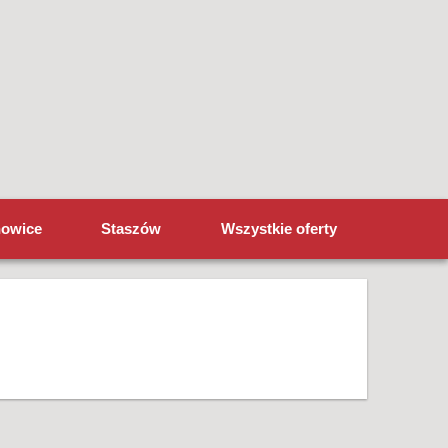
howice
Staszów
Wszystkie oferty