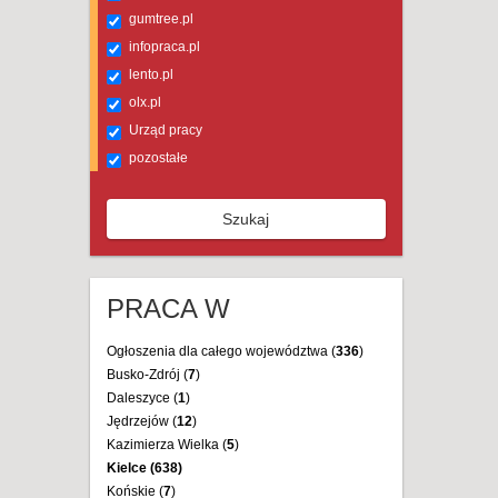
gumtree.pl
infopraca.pl
lento.pl
olx.pl
Urząd pracy
pozostałe
Szukaj
PRACA W
Ogłoszenia dla całego województwa (
336
)
Busko-Zdrój (
7
)
Daleszyce (
1
)
Jędrzejów (
12
)
Kazimierza Wielka (
5
)
Kielce (
638
)
Końskie (
7
)