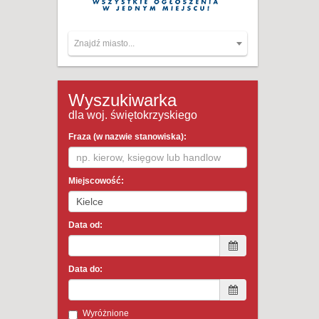
Znajdź miasto...
Wyszukiwarka
dla woj. świętokrzyskiego
Fraza (w nazwie stanowiska):
Miejscowość:
Data od:
Data do:
Wyróżnione