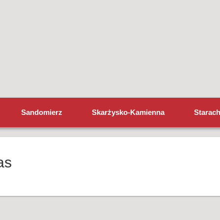
Sandomierz
Skarżysko-Kamienna
Starac
as