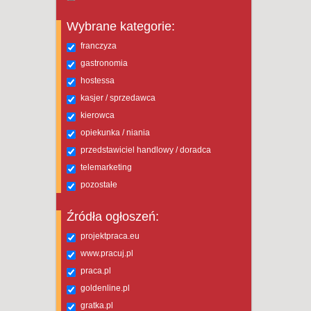
Wybrane kategorie:
franczyza
gastronomia
hostessa
kasjer / sprzedawca
kierowca
opiekunka / niania
przedstawiciel handlowy / doradca
telemarketing
pozostałe
Źródła ogłoszeń:
projektpraca.eu
www.pracuj.pl
praca.pl
goldenline.pl
gratka.pl