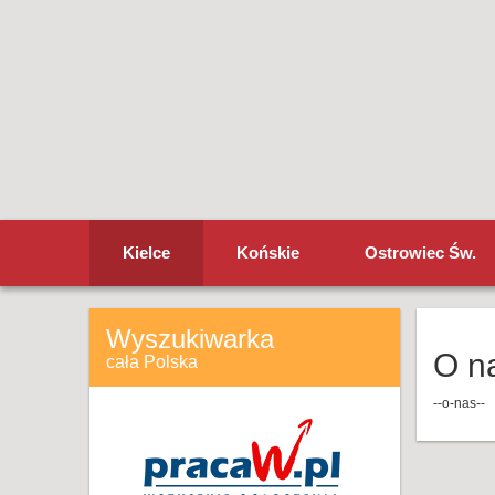
Kielce
Końskie
Ostrowiec Św.
Wyszukiwarka
O n
cała Polska
--o-nas--