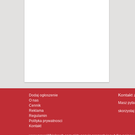
Kontakt 
Dodaj ogłoszenie
O nas
Masz pytan
Cennik
Reklama
skorzystaj
Regulamin
Polityka prywatnosci
Kontakt