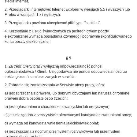
siecią Internet,
2. Przeglądarki internetowe: Internet Explorer w wersjach 5.5 i wyższych lub
Firefox w wersjach 1.x i wyższych.
3. Przeglądarka powinna akceptować pliki typu "cookies".
4. Korzystanie z Usług świadczonych za pośrednictwem poczty
elektronicznej wymaga posiadania czynnego i poprawnie skonfigurowanego
konta poczty elektronicznej.
§ 5
1. Za treść Oferty pracy wyłączną odpowiedzialność ponosi
ogłoszeniodawca / Klient. Usługodawca nie ponosi odpowiedzialności za
treść ogłoszeń zamieszczanych w serwisie.
2. Zabrania się zamieszczania w Serwisie oferty pracy, która:
a) jest sprzeczna z prawem, lub dobrymi obyczajami lub narusza chronione
prawem dobra osobiste osób trzecich;
b) jest ogłoszeniem o charakterze towarzyskim lub erotycznym;
c) jest niezgodna z rzeczywiście oferowanymi kandydatom warunkami pracy;
d) wymaga od kandydata wniesienia jakichkolwiek opłat;
e) jest związana z nocnym przemysłem rozrywkowym lub przemysłem
rozrywki dla dorosłych;