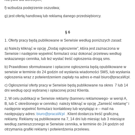
f) wzbudza podejrzenie oszustwa;
g) jest ofertą handlową lub reklamą danego przedsiębiorcy.
§ 6
1. Oferty pracy będą publikowane w Serwisie według poniższych zasad:
a) Należy kliknąć w opcję „Dodaj ogłoszenie”, która jest zaznaczona w
Serwisie i następnie wypełnić formularz oraz dokonać przelewu według
wskazanego cennika, lub też wysłać treść ogłoszenia drogą sms.
b) Prawidłowo sformułowane i opłacone ogłoszenia będą opublikowane w
serwisie w terminie do 24 godzin od wysłania wiadomości SMS, lub wysłania
ogłoszenia wraz z potwierdzeniem zapłaty na adres e-mail biuro@pracaW.pl.
c) Ogłoszenia/ oferty pracy w Serwisie będą publikowane na okres 7 lub 14
dni według opcji wybranej i opłaconej przez Klienta.
2, W celu publikacji w Serwisie reklamy (banneru reklamowego- w wersji A,
B, lub C określonego w cenniku) należy kliknąć w opcję „Zamieść reklamę” i
następnie wypełnić formularz kontaktowy lub wysyłając e – mail na
następujący adres:
biuro@pracaW.pl
. Klient dostarcza treść graficzną
reklamy. Reklamy są publikowane na 7, 14 dni lub miesiąc lub 3 miesiące
według zamieszczonego w Serwisie cennika, w terminie do 24 godzin od
otrzymania grafiki reklamy i potwierdzenia przelewu.