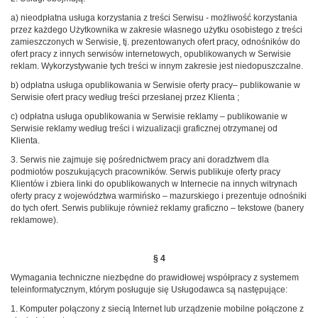
a) nieodpłatna usługa korzystania z treści Serwisu - możliwość korzystania
przez każdego Użytkownika w zakresie własnego użytku osobistego z treści
zamieszczonych w Serwisie, tj. prezentowanych ofert pracy, odnośników do
ofert pracy z innych serwisów internetowych, opublikowanych w Serwisie
reklam. Wykorzystywanie tych treści w innym zakresie jest niedopuszczalne.
b) odpłatna usługa opublikowania w Serwisie oferty pracy– publikowanie w
Serwisie ofert pracy według treści przesłanej przez Klienta ;
c) odpłatna usługa opublikowania w Serwisie reklamy – publikowanie w
Serwisie reklamy według treści i wizualizacji graficznej otrzymanej od
Klienta.
3. Serwis nie zajmuje się pośrednictwem pracy ani doradztwem dla
podmiotów poszukujących pracowników. Serwis publikuje oferty pracy
Klientów i zbiera linki do opublikowanych w Internecie na innych witrynach
oferty pracy z województwa warmińsko – mazurskiego i prezentuje odnośniki
do tych ofert. Serwis publikuje również reklamy graficzno – tekstowe (banery
reklamowe).
§ 4
Wymagania techniczne niezbędne do prawidłowej współpracy z systemem
teleinformatycznym, którym posługuje się Usługodawca są następujące:
1. Komputer połączony z siecią Internet lub urządzenie mobilne połączone z