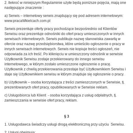
2. Ilekroć w niniejszym Regulaminie użyte będą poniższe pojęcia, mają one
następujące znaczenie :
a) Serwis – internetowy serwis znajdujący się pod adresem internetowym:
www.pracaWkielcach.com.pl
Serwis prezentuje oferty pracy pochodzące bezpośrednio od Klientów
Serwisu oraz prezentuje odnośniki do ofert pracy umieszczonych w innych
serwisach internetowych. Serwis publikuje nazwę stanowiska zawartą w
ofercie oraz nazwę przedsiębiorstwa, które umieściło ogłoszenie o pracy w
innych serwisach internetowych. Serwis nie kopiuje treści ogłoszeń, nie
odpowiada za ich treść. Po kliknięciu w umieszczony odnośnik w serwisie
Użytkownik Serwisu zostaje przekierowany do innego serwisu
internetowego, w którym zostało umieszczone ogłoszenie o pracę.
Użytkownik z chwilą przekierowania przestaje być Użytkownikiem Serwisu i
staje się Użytkownikiem serwisu w którym znajduje się ogłoszenie o pracy.
b) Użytkownik – osoba korzystająca z treści zamieszczonych w Serwisie, tj.
prezentowanych ofert pracy, opublikowanych w Serwisie reklam.
c) Usługobiorca lub Klient - osoba korzystająca z usług odpłatnych, tj.
zamieszczania w serwisie ofert pracy, reklam.
§ 3
1. Usługodawca świadczy usługi drogą elektroniczną przy użyciu Serwisu.
2. Usługi obejmują: