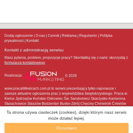
Dodaj ogłoszenie
O nas
Cennik
Reklama
Regulamin
Polityka
prywatnosci
Kontakt
Kontakt z administracją serwisu
Masz pytania, problem, propozycje pracy? Skontaktuj się z nami:
skorzystaj z
formularza kontaktowego
Realizacja:
© 2026
www.pracaWkielcach.com.pl to serwis prezentujący tylko najnowsze i
zawsze aktualne ogłoszenia prac z województwa świętokrzyskiego. Praca w:
Kielce Jędrzejów Końskie Ostrowiec Św. Sandomierz Skarżysko-Kamienna
Starachowice Staszów Bodzentyn Busko-Zdrój Chęciny Chmielnik Ćmielów
Daleszyce Działoszyce Jędrzejów Kazimierza Wielka Kielce Końskie
Ta strona używa ciasteczek (cookies), dzięki którym nasz serwis
Koprzywnica Kunów Małogoszcz Opatów Osiek Ostrowiec Świętokrzyski
może działać lepiej.
Ożarów Pińczów Połaniec Sandomierz Sędziszów Skalbmierz Skarżysko-
Kamienna Starachowice Staszów Stąporków Suchedniów Wąchock
Rozumiem
Włoszczowa Zawichost