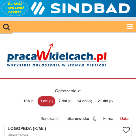
Ogłoszenia z:
18h
3 dni
7 dni
14 dni
21 dni
(0)
(1)
(2)
(5)
(7)
Stanowisko
Firma
Data
LOGOPEDA (K/M/I)
Włoszczowa