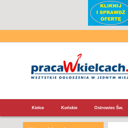
Kielce
Końskie
Ostrowiec Św.