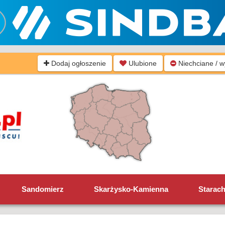
Dodaj ogłoszenie
Ulubione
Niechciane / 
Sandomierz
Skarżysko-Kamienna
Starac