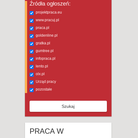
Źródła ogłoszeń:
projektpraca.eu
www.pracuj.pl
praca.pl
goldenline.pl
gratka.pl
gumtree.pl
infopraca.pl
lento.pl
olx.pl
Urząd pracy
pozostałe
Szukaj
PRACA W