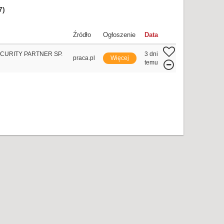
7)
Źródło
Ogłoszenie
Data
CURITY PARTNER SP.
3 dni
praca.pl
Więcej
temu