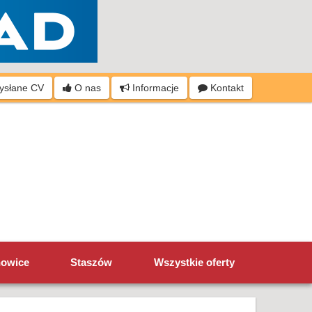
wysłane CV
O nas
Informacje
Kontakt
howice
Staszów
Wszystkie oferty