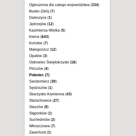
Ogłoszenia dla całego województwa (
334
)
Busko-Zdrój (
7
)
Daleszyce (
1
)
Jędrzejów (
12
)
Kazimierza Wielka (
5
)
Kielce (
643
)
Końskie (
7
)
Małogoszcz (
12
)
Opatów (
3
)
Ostrowiec Świętokrzyski (
18
)
Pińczów (
4
)
Połaniec (
7
)
Sandomierz (
30
)
Sędziszów (
1
)
Skarżysko-Kamienna (
43
)
Starachowice (
27
)
Staszów (
8
)
Stąporków (
1
)
Suchedniów (
2
)
Włoszczowa (
7
)
Zawichost (
1
)