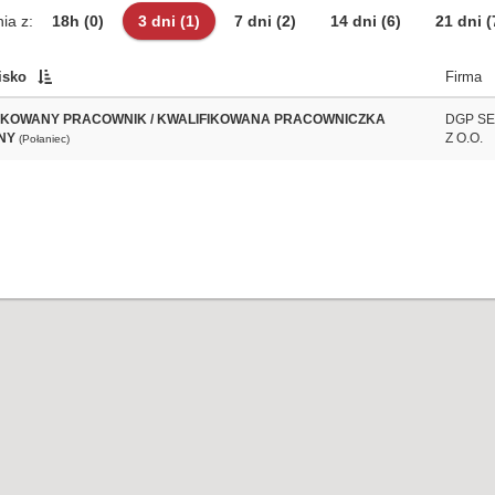
ia z:
18h
(0)
3 dni
(1)
7 dni
(2)
14 dni
(6)
21 dni
(
isko
Firma
IKOWANY PRACOWNIK / KWALIFIKOWANA PRACOWNICZKA
DGP SE
NY
Z O.O.
(Połaniec)