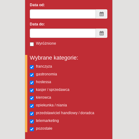
Data od:
Data do:
Wyróżnione
Wybrane kategorie:
franczyza
gastronomia
hostessa
kasjer / sprzedawca
kierowca
opiekunka / niania
przedstawiciel handlowy / doradca
telemarketing
pozostałe