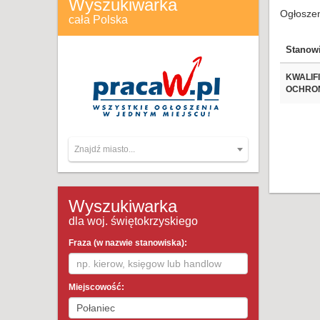
Wyszukiwarka
Ogłoszen
cała Polska
Stanow
KWALIF
OCHRO
Znajdź miasto...
Wyszukiwarka
dla woj. świętokrzyskiego
Fraza (w nazwie stanowiska):
Miejscowość: