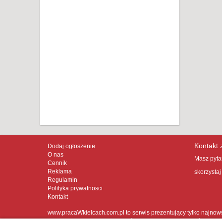
Kontakt 
Dodaj ogłoszenie
O nas
Masz pytan
Cennik
Reklama
skorzystaj
Regulamin
Polityka prywatnosci
Kontakt
www.pracaWkielcach.com.pl to serwis prezentujący tylko najnow
Kamienna Starachowice Staszów Bodzentyn Busko-Zdrój Chęcin