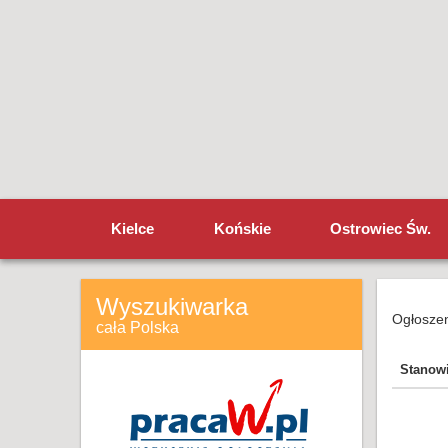
Kielce
Końskie
Ostrowiec Św.
Wyszukiwarka
Ogłoszen
cała Polska
Stanow