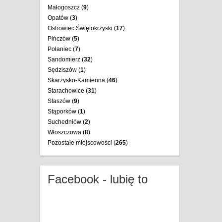
Małogoszcz (
9
)
Opatów (
3
)
Ostrowiec Świętokrzyski (
17
)
Pińczów (
5
)
Połaniec (
7
)
Sandomierz (
32
)
Sędziszów (
1
)
Skarżysko-Kamienna (
46
)
Starachowice (
31
)
Staszów (
9
)
Stąporków (
1
)
Suchedniów (
2
)
Włoszczowa (
8
)
Pozostałe miejscowości (
265
)
Facebook - lubię to