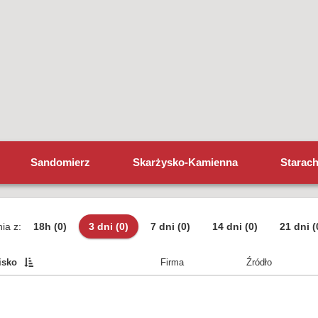
Sandomierz
Skarżysko-Kamienna
Starac
ia z:
18h
(0)
3 dni
(0)
7 dni
(0)
14 dni
(0)
21 dni
(
isko
Firma
Źródło