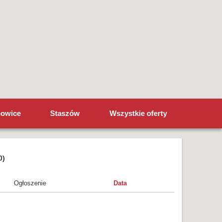
howice
Staszów
Wszystkie oferty
0)
Ogłoszenie
Data