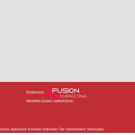
Realizacja:
Wszelkie prawa zastrzeżone.
 Kielce Jędrzejów Końskie Ostrowiec Św. Sandomierz Skarżysko-
e Końskie Koprzywnica Kunów Małogoszcz Opatów Osiek