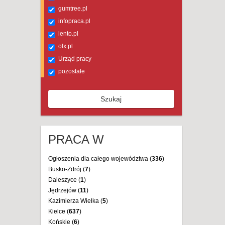
gumtree.pl
infopraca.pl
lento.pl
olx.pl
Urząd pracy
pozostałe
Szukaj
PRACA W
Ogłoszenia dla całego województwa (
336
)
Busko-Zdrój (
7
)
Daleszyce (
1
)
Jędrzejów (
11
)
Kazimierza Wielka (
5
)
Kielce (
637
)
Końskie (
6
)