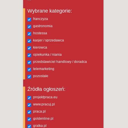
Wybrane kategorie:
franczyza
gastronomia
hostessa
kasjer / sprzedawca
kierowca
opiekunka / niania
przedstawiciel handlowy / doradca
telemarketing
pozostałe
Źródła ogłoszeń:
projektpraca.eu
www.pracuj.pl
praca.pl
goldenline.pl
gratka.pl