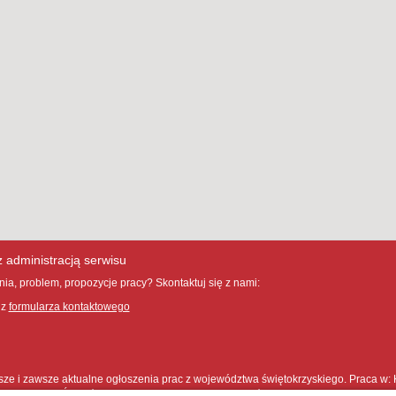
z administracją serwisu
ia, problem, propozycje pracy? Skontaktuj się z nami:
 z
formularza kontaktowego
sze i zawsze aktualne ogłoszenia prac z województwa świętokrzyskiego. Praca w:
y Chmielnik Ćmielów Daleszyce Działoszyce Jędrzejów Kazimierza Wielka Kielc