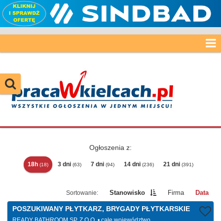
Ogłoszenia z:
18h
3 dni
7 dni
14 dni
21 dni
(18)
(63)
(94)
(236)
(391)
Stanowisko
Firma
Data
POSZUKIWANY PŁYTKARZ, BRYGADY PŁYTKARSKIE
READY BATHROOM SP. Z O.O.
całe województwo