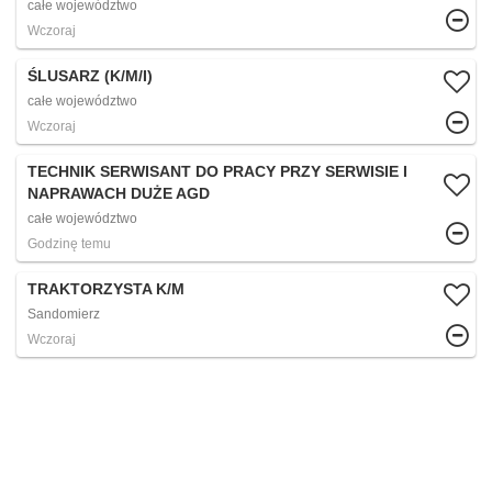
całe województwo
Wczoraj
ŚLUSARZ (K/M/I)
całe województwo
Wczoraj
TECHNIK SERWISANT DO PRACY PRZY SERWISIE I
NAPRAWACH DUŻE AGD
całe województwo
Godzinę temu
TRAKTORZYSTA K/M
Sandomierz
Wczoraj