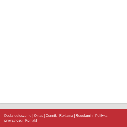
Dodaj ogłoszenie
O nas
Cennik
Reklama
Regulamin
Polityka
prywatnosci
Kontakt