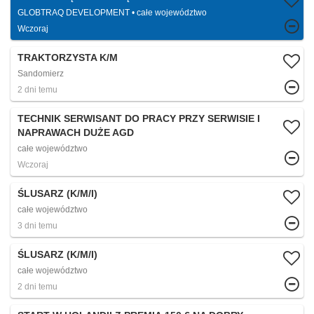
GLOBTRAQ DEVELOPMENT
całe województwo
Wczoraj
TRAKTORZYSTA K/M
Sandomierz
2 dni temu
TECHNIK SERWISANT DO PRACY PRZY SERWISIE I
NAPRAWACH DUŻE AGD
całe województwo
Wczoraj
ŚLUSARZ (K/M/I)
całe województwo
3 dni temu
ŚLUSARZ (K/M/I)
całe województwo
2 dni temu