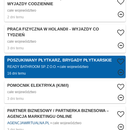
WYJAZDY CODZIENNIE
całe województwo
2 dni temu
PRACA FIZYCZNA W HOLANDII - WYJAZDY CO
TYDZIEŃ
całe województwo
3 dni temu
POSZUKIWANY PŁYTKARZ, BRYGADY PŁYTKARSKIE
READY BATHROOM SP. Z O.O.
całe województwo
16 dni temu
POMOCNIK ELEKTRYKA (K/M/I)
całe województwo
3 dni temu
PARTNER BIZNESOWY / PARTNERKA BIZNESOWA –
AGENCJA MARKETINGU ONLINE
AGENCJAWIRTUALNA.PL
całe województwo
3 dni temu