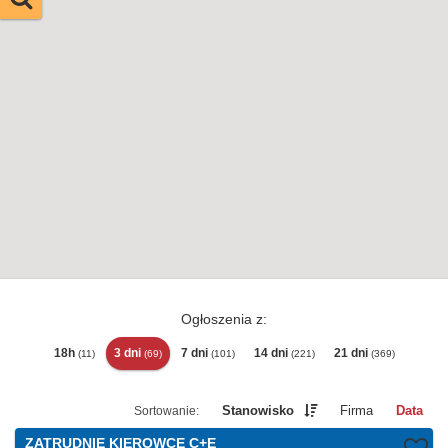
Ogłoszenia z:
18h
3 dni
7 dni
14 dni
21 dni
(11)
(69)
(101)
(221)
(369)
Stanowisko
Firma
Data
ZATRUDNIĘ KIEROWCĘ C+E