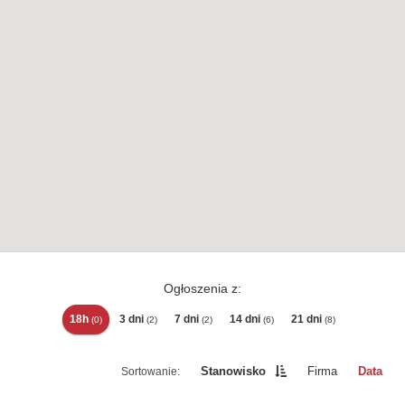
Ogłoszenia z:
18h
3 dni
7 dni
14 dni
21 dni
(0)
(2)
(2)
(6)
(8)
Stanowisko
Firma
Data