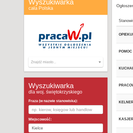
Wyszukiwarka
Ogłoszen
cała Polska
Stanowi
OPIEKU
POMOC
Znajdź miasto...
KUCHARZ
Wyszukiwarka
PRACOW
dla woj. świętokrzyskiego
Fraza (w nazwie stanowiska):
KELNER
KASJER 
Miejscowość: