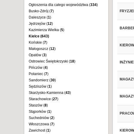
Ogłoszenia dla całego województwa (
334
)
Busko-Zdrój (
7
)
FRYZJER
Daleszyce (
1
)
Jędrzejów (
12
)
BARBE
Kazimierza Wielka (
5
)
Kielce (
643
)
Końskie (
7
)
KIEROWC
Małogoszcz (
12
)
Opatów (
3
)
Ostrowiec Świętokrzyski (
18
)
INŻYNIE
Pińczów (
4
)
Połaniec (
7
)
MAGAZY
Sandomierz (
30
)
Sędziszów (
1
)
Skarżysko-Kamienna (
43
)
MAGAZY
Starachowice (
27
)
Staszów (
8
)
Stąporków (
1
)
PRACOW
Suchedniów (
2
)
Włoszczowa (
7
)
Zawichost (
1
)
KIEROWC