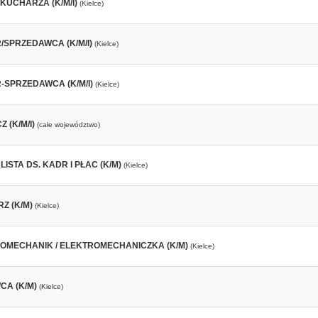
KUCHARZA (K/M/I)
(Kielce)
/SPRZEDAWCA (K/M/I)
(Kielce)
-SPRZEDAWCA (K/M/I)
(Kielce)
 (K/M/I)
(całe województwo)
ISTA DS. KADR I PŁAC (K/M)
(Kielce)
Z (K/M)
(Kielce)
OMECHANIK / ELEKTROMECHANICZKA (K/M)
(Kielce)
CA (K/M)
(Kielce)