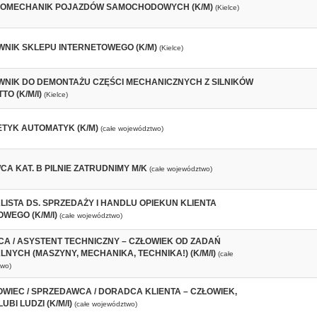
OMECHANIK POJAZDÓW SAMOCHODOWYCH (K/M)
(Kielce)
NIK SKLEPU INTERNETOWEGO (K/M)
(Kielce)
NIK DO DEMONTAŻU CZĘŚCI MECHANICZNYCH Z SILNIKÓW
TO (K/M/I)
(Kielce)
TYK AUTOMATYK (K/M)
(całe województwo)
A KAT. B PILNIE ZATRUDNIMY M/K
(całe województwo)
LISTA DS. SPRZEDAŻY I HANDLU OPIEKUN KLIENTA
WEGO (K/M/I)
(całe województwo)
A / ASYSTENT TECHNICZNY – CZŁOWIEK OD ZADAŃ
NYCH (MASZYNY, MECHANIKA, TECHNIKA!) (K/M/I)
(całe
wo)
WIEC / SPRZEDAWCA / DORADCA KLIENTA – CZŁOWIEK,
UBI LUDZI (K/M/I)
(całe województwo)