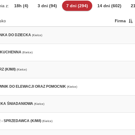
ia z:
18h
(4)
3 dni
(94)
7 dni
(294)
14 dni
(602)
2
sko
Firma
NKA DO DZIECKA
(Kielce)
 KUCHENNA
(Kielce)
 (K/M/I)
(Kielce)
NIK DO ELEWACJI ORAZ POMOCNIK
(Kielce)
KA ŚNIADANIOWA
(Kielce)
- SPRZEDAWCA (K/M/I)
(Kielce)