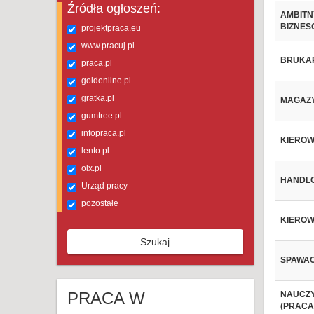
Źródła ogłoszeń:
AMBITN
BIZNESO
projektpraca.eu
www.pracuj.pl
BRUKAR
praca.pl
goldenline.pl
gratka.pl
MAGAZY
gumtree.pl
infopraca.pl
KIEROWC
lento.pl
olx.pl
HANDLOW
Urząd pracy
pozostałe
KIEROWC
Szukaj
SPAWACZ
PRACA W
NAUCZY
(PRACA