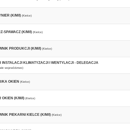
IER (K/M/I)
(Kielce)
-SPAWACZ (K/M/I)
(Kielce)
NIK PRODUKCJI (K/M/I)
(Kielce)
 INSTALACJI KLIMATYZACJI I WENTYLACJI - DELEGACJA
całe województwo)
/KA OKIEN
(Kielce)
OKIEN (K/M/I)
(Kielce)
IK PIEKARNI KIELCE (K/M/I)
(Kielce)