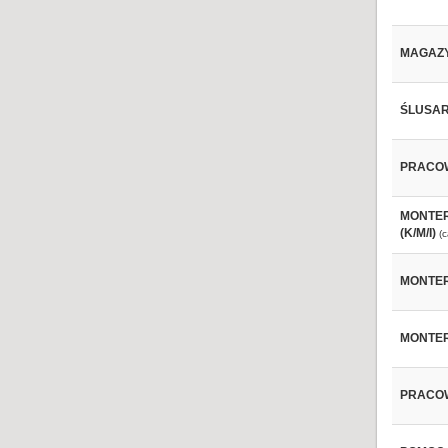
MAGAZYN
ŚLUSARZ
PRACOW
MONTER
(K/M/I)
(
MONTER
MONTER 
PRACOWN