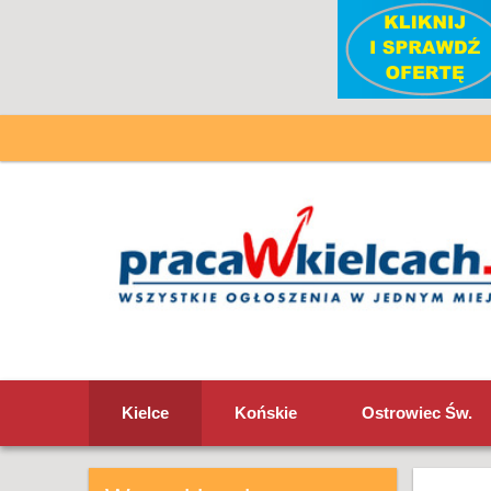
Kielce
Końskie
Ostrowiec Św.