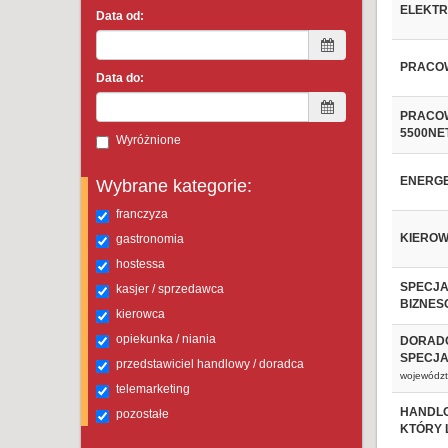
ELEKTR
Data od:
PRACOW
Data do:
PRACOW
5500NET
Wyróżnione
ENERGE
Wybrane kategorie:
franczyza
KIEROWC
gastronomia
hostessa
SPECJA
kasjer / sprzedawca
BIZNESO
kierowca
opiekunka / niania
DORADC
SPECJAL
przedstawiciel handlowy / doradca
województ
telemarketing
HANDLO
pozostałe
KTÓRY L