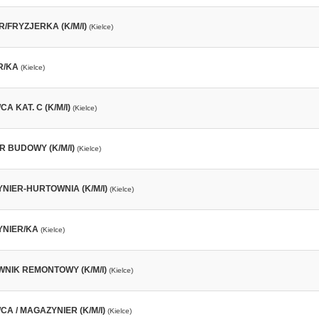
/FRYZJERKA (K/M/I)
(Kielce)
R/KA
(Kielce)
A KAT. C (K/M/I)
(Kielce)
R BUDOWY (K/M/I)
(Kielce)
NIER-HURTOWNIA (K/M/I)
(Kielce)
NIER/KA
(Kielce)
NIK REMONTOWY (K/M/I)
(Kielce)
A / MAGAZYNIER (K/M/I)
(Kielce)