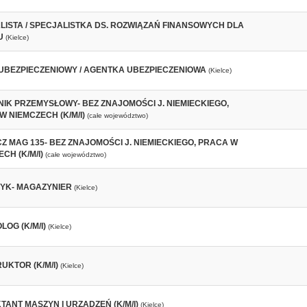
LISTA / SPECJALISTKA DS. ROZWIĄZAŃ FINANSOWYCH DLA
U
(Kielce)
UBEZPIECZENIOWY / AGENTKA UBEZPIECZENIOWA
(Kielce)
NIK PRZEMYSŁOWY- BEZ ZNAJOMOŚCI J. NIEMIECKIEGO,
 NIEMCZECH (K/M/I)
(całe województwo)
Z MAG 135- BEZ ZNAJOMOŚCI J. NIEMIECKIEGO, PRACA W
CH (K/M/I)
(całe województwo)
YK- MAGAZYNIER
(Kielce)
OG (K/M/I)
(Kielce)
UKTOR (K/M/I)
(Kielce)
TANT MASZYN I URZĄDZEŃ (K/M/I)
(Kielce)