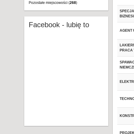
Pozostałe miejscowości (
268
)
SPECJA
BIZNES
Facebook - lubię to
AGENT 
LAKIER
PRACA W
SPAWAC
NIEMCZE
ELEKTR
TECHNOL
KONSTR
PROJEK