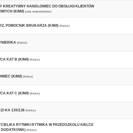
Y KREATYWNY HANDLOWIEC DO OBSŁUGI KLIENTÓW
WYCH (K/M/I)
(całe województwo)
Z, POMOCNIK BRUKARZA (K/M/I)
(Kielce)
NIER/KA
(Kielce)
A KAT B (K/M/I)
(Kielce)
IEC (K/M/I)
(Kielce)
A KAT C (K/M/I)
(Kielce)
/-KA 135/136
(Kielce)
CIEL/KA RYTMIKI RYTMIKA W PRZEDSZKOLU KIELCE
 DODATKOWA)
(Kielce)