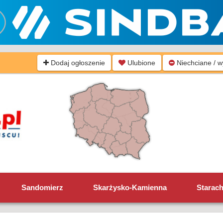
Dodaj ogłoszenie
Ulubione
Niechciane / 
Sandomierz
Skarżysko-Kamienna
Starac