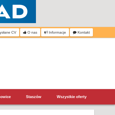
wysłane CV
O nas
Informacje
Kontakt
howice
Staszów
Wszystkie oferty