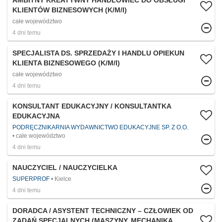
AMBITNY KREATYWNY HANDLOWIEC DO OBSŁUGI
KLIENTÓW BIZNESOWYCH (K/M/I)
całe województwo
4 dni temu
SPECJALISTA DS. SPRZEDAŻY I HANDLU OPIEKUN
KLIENTA BIZNESOWEGO (K/M/I)
całe województwo
4 dni temu
KONSULTANT EDUKACYJNY / KONSULTANTKA
EDUKACYJNA
PODRĘCZNIKARNIA WYDAWNICTWO EDUKACYJNE SP. Z O.O.
całe województwo
4 dni temu
NAUCZYCIEL / NAUCZYCIELKA
SUPERPROF
Kielce
4 dni temu
DORADCA / ASYSTENT TECHNICZNY – CZŁOWIEK OD
ZADAŃ SPECJALNYCH (MASZYNY, MECHANIKA,