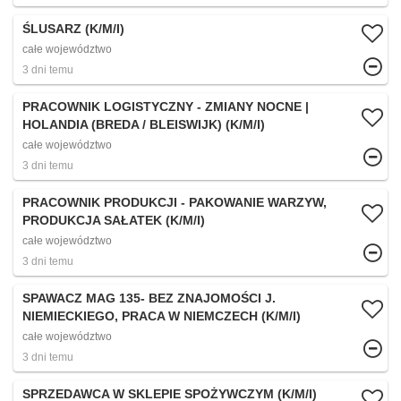
ŚLUSARZ (K/M/I)
całe województwo
3 dni temu
PRACOWNIK LOGISTYCZNY - ZMIANY NOCNE |
HOLANDIA (BREDA / BLEISWIJK) (K/M/I)
całe województwo
3 dni temu
PRACOWNIK PRODUKCJI - PAKOWANIE WARZYW,
PRODUKCJA SAŁATEK (K/M/I)
całe województwo
3 dni temu
SPAWACZ MAG 135- BEZ ZNAJOMOŚCI J.
NIEMIECKIEGO, PRACA W NIEMCZECH (K/M/I)
całe województwo
3 dni temu
SPRZEDAWCA W SKLEPIE SPOŻYWCZYM (K/M/I)