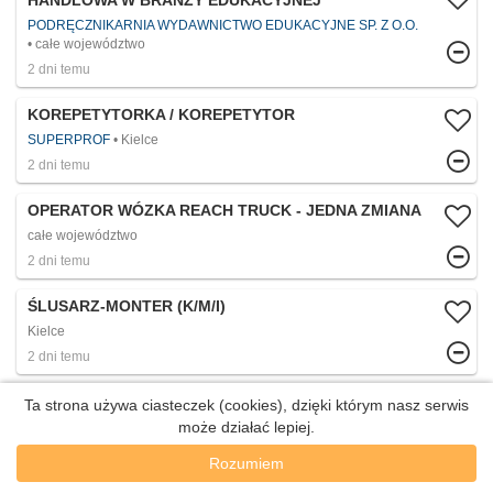
HANDLOWA W BRANŻY EDUKACYJNEJ
PODRĘCZNIKARNIA WYDAWNICTWO EDUKACYJNE SP. Z O.O.
całe województwo
2 dni temu
KOREPETYTORKA / KOREPETYTOR
SUPERPROF
Kielce
2 dni temu
OPERATOR WÓZKA REACH TRUCK - JEDNA ZMIANA
całe województwo
2 dni temu
ŚLUSARZ-MONTER (K/M/I)
Kielce
2 dni temu
KASJER SPRZEDAWCA (K/M/I)
Ta strona używa ciasteczek (cookies), dzięki którym nasz serwis
może działać lepiej.
Kielce
2 dni temu
Rozumiem