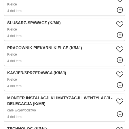
Kielce
4 dni temu
ŚLUSARZ-SPAWACZ (K/M/I)
Kielce
4 dni temu
PRACOWNIK PIEKARNI KIELCE (K/M/I)
Kielce
4 dni temu
KASJER/SPRZEDAWCA (K/M/I)
Kielce
4 dni temu
MONTER INSTALACJI KLIMATYZACJI I WENTYLACJI -
DELEGACJA (K/M/I)
całe województwo
4 dni temu
TECHNOLOG (K/M/I)