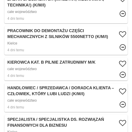
TECHNIKA!) (K/M/I)
całe województwo
4 dni temu
PRACOWNIK DO DEMONTAŻU CZĘŚCI
MECHANICZNYCH Z SILNIKÓW 5500NETTO (K/M/I)
Kielce
4 dni temu
KIEROWCA KAT. B PILNIE ZATRUDNIMY M/K
całe województwo
4 dni temu
HANDLOWIEC / SPRZEDAWCA / DORADCA KLIENTA –
CZŁOWIEK, KTÓRY LUBI LUDZI (K/M/I)
całe województwo
4 dni temu
SPECJALISTA / SPECJALISTKA DS. ROZWIĄZAŃ
FINANSOWYCH DLA BIZNESU