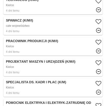
Kielce
4 dni temu
SPAWACZ (K/M/I)
całe województwo
4 dni temu
PRACOWNIK PRODUKCJI (K/M/I)
Kielce
4 dni temu
PROJEKTANT MASZYN I URZĄDZEŃ (K/M/I)
Kielce
4 dni temu
SPECJALISTA DS. KADR I PŁAC (K/M)
Kielce
4 dni temu
POMOCNIK ELEKTRYKA I ELEKTRYK-ZATRUDNIĘ OD