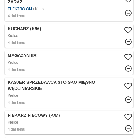
ZARAZ
ELEKTRO-OM
Kielce
4 dni temu
KUCHARZ (K/M)
Kielce
4 dni temu
MAGAZYNIER
Kielce
4 dni temu
KASJER-SPRZEDAWCA STOISKO MIĘSNO-
WĘDLINIARSKIE
Kielce
4 dni temu
PIEKARZ PIECOWY (K/M)
Kielce
4 dni temu