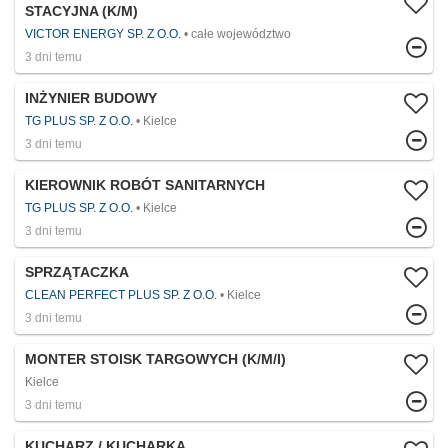
STACYJNA (K/M)
VICTOR ENERGY SP. Z O.O.
całe województwo
3 dni temu
INŻYNIER BUDOWY
TG PLUS SP. Z O.O.
Kielce
3 dni temu
KIEROWNIK ROBÓT SANITARNYCH
TG PLUS SP. Z O.O.
Kielce
3 dni temu
SPRZĄTACZKA
CLEAN PERFECT PLUS SP. Z O.O.
Kielce
3 dni temu
MONTER STOISK TARGOWYCH (K/M/I)
Kielce
3 dni temu
KUCHARZ / KUCHARKA