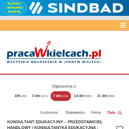
Ogłoszenia z:
18h
3 dni
7 dni
14 dni
21 dni
(40)
(147)
(290)
(596)
(963)
Stanowisko
Firma
Data
KONSULTANT EDUKACYJNY – PRZEDSTAWICIEL
HANDLOWY / KONSULTANTKA EDUKACYJNA -