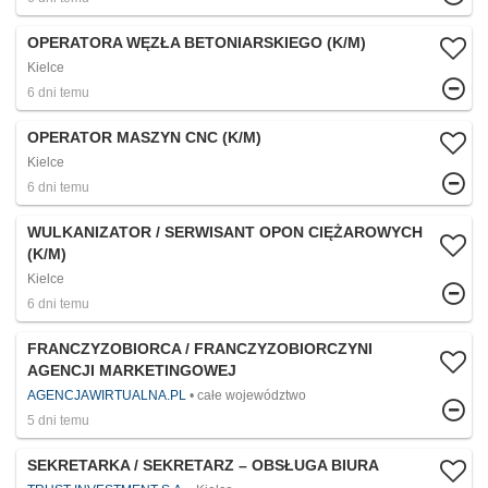
OPERATORA WĘZŁA BETONIARSKIEGO (K/M)
Kielce
6 dni temu
OPERATOR MASZYN CNC (K/M)
Kielce
6 dni temu
WULKANIZATOR / SERWISANT OPON CIĘŻAROWYCH
(K/M)
Kielce
6 dni temu
FRANCZYZOBIORCA / FRANCZYZOBIORCZYNI
AGENCJI MARKETINGOWEJ
AGENCJAWIRTUALNA.PL
całe województwo
5 dni temu
SEKRETARKA / SEKRETARZ – OBSŁUGA BIURA