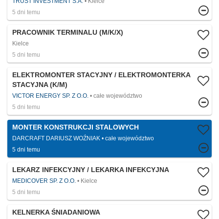
TRUST INVESTMENT S.A.
Kielce
5 dni temu
PRACOWNIK TERMINALU (M/K/X)
Kielce
5 dni temu
ELEKTROMONTER STACYJNY / ELEKTROMONTERKA
STACYJNA (K/M)
VICTOR ENERGY SP. Z O.O.
całe województwo
5 dni temu
MONTER KONSTRUKCJI STALOWYCH
DARCRAFT DARIUSZ WOŹNIAK
całe województwo
5 dni temu
LEKARZ INFEKCYJNY / LEKARKA INFEKCYJNA
MEDICOVER SP. Z O.O.
Kielce
5 dni temu
KELNERKA ŚNIADANIOWA