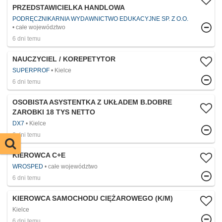
PRZEDSTAWICIELKA HANDLOWA
PODRĘCZNIKARNIA WYDAWNICTWO EDUKACYJNE SP. Z O.O.
całe województwo
6 dni temu
NAUCZYCIEL / KOREPETYTOR
SUPERPROF
Kielce
6 dni temu
OSOBISTA ASYSTENTKA Z UKŁADEM B.DOBRE
ZAROBKI 18 TYS NETTO
DX7
Kielce
6 dni temu
KIEROWCA C+E
WROSPED
całe województwo
6 dni temu
KIEROWCA SAMOCHODU CIĘŻAROWEGO (K/M)
Kielce
6 dni temu