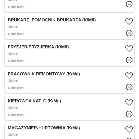
Kielce
4 dni temu
BRUKARZ, POMOCNIK BRUKARZA (K/M/I)
Kielce
4 dni temu
FRYZJER/FRYZJERKA (K/M/I)
Kielce
4 dni temu
PRACOWNIK REMONTOWY (K/M/I)
Kielce
4 dni temu
KIEROWCA KAT. C (K/M/I)
Kielce
4 dni temu
MAGAZYNIER-HURTOWNIA (K/M/I)
Kielce