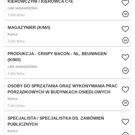
KIEROWCZYNI / KIEROWCA C+E
całe województwo
3 dni temu
MAGAZYNIER (K/M/I)
Kielce
3 dni temu
PRODUKCJA - CRISPY BACON - NL, BEUNINGEN
(K/M/I)
całe województwo
3 dni temu
OSOBY DO SPRZĄTANIA ORAZ WYKONYWANIA PRAC
PORZĄDKOWYCH W BUDYNKACH OSIEDLOWYCH
Kielce
3 dni temu
SPECJALISTA / SPECJALISTKA DS. ZAMÓWIEŃ
PUBLICZNYCH
Kielce