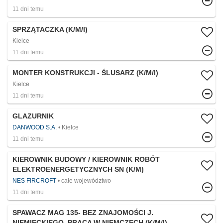
11 dni temu
SPRZĄTACZKA (K/M/I)
Kielce
11 dni temu
MONTER KONSTRUKCJI - ŚLUSARZ (K/M/I)
Kielce
11 dni temu
GLAZURNIK
DANWOOD S.A.
Kielce
11 dni temu
KIEROWNIK BUDOWY / KIEROWNIK ROBÓT
ELEKTROENERGETYCZNYCH SN (K/M)
NES FIRCROFT
całe województwo
11 dni temu
SPAWACZ MAG 135- BEZ ZNAJOMOŚCI J.
NIEMIECKIEGO, PRACA W NIEMCZECH (K/M/I)