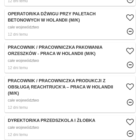
12 dni temu
OPERATOR/KA DŹWIGU PRZY PALETACH
BETONOWYCH W HOLANDII (M/K)
całe województwo
12 dni temu
PRACOWNIK / PRACOWNICZKA PAKOWANIA
ORZESZKÓW - PRACA W HOLANDII (M/K)
całe województwo
12 dni temu
PRACOWNIK / PRACOWNICZKA PRODUKCJI Z
OBSŁUGĄ REACHTRUCK'A – PRACA W HOLANDII
(M/K)
całe województwo
12 dni temu
DYREKTOR/KA PRZEDSZKOLA I ŻŁOBKA
całe województwo
12 dni temu