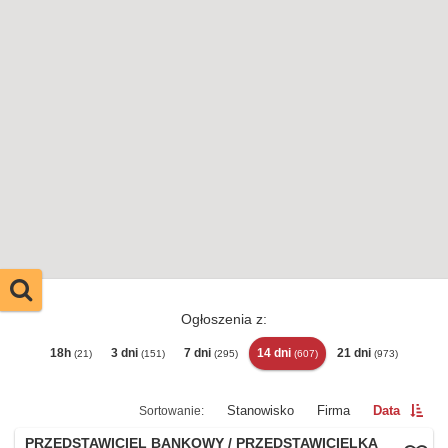
Ogłoszenia z:
18h
3 dni
7 dni
14 dni
21 dni
(21)
(151)
(295)
(607)
(973)
Stanowisko
Firma
Data
PRZEDSTAWICIEL BANKOWY / PRZEDSTAWICIELKA