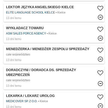
LEKTOR JĘZYKA ANGIELSKIEGO KIELCE
ELITE LANGUAGE SCHOOL KIELCE
Kielce
13 dni temu
WYKŁADACZ TOWARU
ASM SALES FORCE AGENCY
Kielce
13 dni temu
MENEDŻERKA / MENEDŻER ZESPOŁU SPRZEDAŻY
całe województwo
13 dni temu
DORADCZYNI / DORADCA DS. SPRZEDAŻY
UBEZPIECZEŃ
całe województwo
13 dni temu
LEKARKA / LEKARZ UROLOG
MEDICOVER SP. Z O.O.
Kielce
13 dni temu