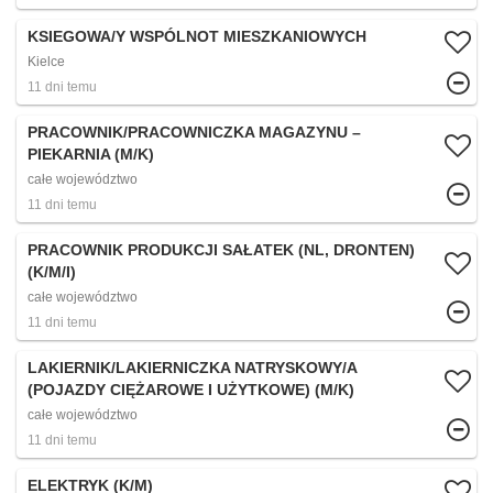
KSIEGOWA/Y WSPÓLNOT MIESZKANIOWYCH
Kielce
11 dni temu
PRACOWNIK/PRACOWNICZKA MAGAZYNU –
PIEKARNIA (M/K)
całe województwo
11 dni temu
PRACOWNIK PRODUKCJI SAŁATEK (NL, DRONTEN)
(K/M/I)
całe województwo
11 dni temu
LAKIERNIK/LAKIERNICZKA NATRYSKOWY/A
(POJAZDY CIĘŻAROWE I UŻYTKOWE) (M/K)
całe województwo
11 dni temu
ELEKTRYK (K/M)