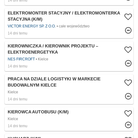
14 dni temu
ELEKTROMONTER STACYJNY / ELEKTROMONTERKA
STACYJNA (K/M)
VICTOR ENERGY SP. Z O.O.
całe województwo
14 dni temu
KIEROWNICZKA / KIEROWNIK PROJEKTU –
ELEKTROENERGETYKA
NES FIRCROFT
Kielce
14 dni temu
PRACA NA DZIALE LOGISTYKI W MARKECIE
BUDOWALNYM KIELCE
Kielce
14 dni temu
KIEROWCA AUTOBUSU (K/M)
Kielce
14 dni temu