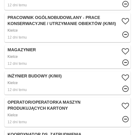
12 dni temu
PRACOWNIK OGÓLNOBUDOWLANY - PRACE
KONSERWACYJNE / UTRZYMANIE OBIEKTÓW (K/M/I)
Kielce
12 dni temu
MAGAZYNIER
Kielce
12 dni temu
INŻYNIER BUDOWY (K/M/I)
Kielce
12 dni temu
OPERATOR/OPERATORKA MASZYN
PRODUKUJĄCYCH KARTONY
Kielce
12 dni temu
KOORDYNATOR DS. ZATRUDNIENIA