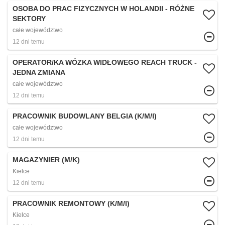
OSOBA DO PRAC FIZYCZNYCH W HOLANDII - RÓŻNE
SEKTORY
całe województwo
12 dni temu
OPERATOR/KA WÓZKA WIDŁOWEGO REACH TRUCK -
JEDNA ZMIANA
całe województwo
12 dni temu
PRACOWNIK BUDOWLANY BELGIA (K/M/I)
całe województwo
12 dni temu
MAGAZYNIER (M/K)
Kielce
12 dni temu
PRACOWNIK REMONTOWY (K/M/I)
Kielce