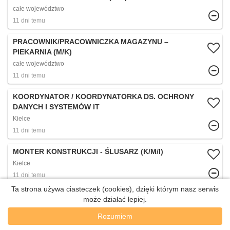
całe województwo
11 dni temu
PRACOWNIK/PRACOWNICZKA MAGAZYNU –
PIEKARNIA (M/K)
całe województwo
11 dni temu
KOORDYNATOR / KOORDYNATORKA DS. OCHRONY
DANYCH I SYSTEMÓW IT
Kielce
11 dni temu
MONTER KONSTRUKCJI - ŚLUSARZ (K/M/I)
Kielce
11 dni temu
Ta strona używa ciasteczek (cookies), dzięki którym nasz serwis
PRACOWNIK OCHRONY (K/M)
może działać lepiej.
Kielce
Rozumiem
11 dni temu