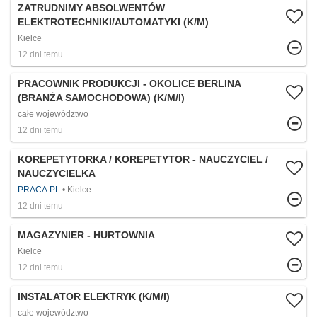
ZATRUDNIMY ABSOLWENTÓW
ELEKTROTECHNIKI/AUTOMATYKI (K/M)
Kielce
12 dni temu
PRACOWNIK PRODUKCJI - OKOLICE BERLINA
(BRANŻA SAMOCHODOWA) (K/M/I)
całe województwo
12 dni temu
KOREPETYTORKA / KOREPETYTOR - NAUCZYCIEL /
NAUCZYCIELKA
PRACA.PL
Kielce
12 dni temu
MAGAZYNIER - HURTOWNIA
Kielce
12 dni temu
INSTALATOR ELEKTRYK (K/M/I)
całe województwo