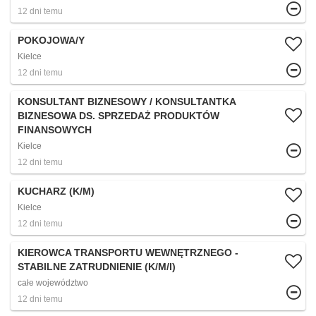
12 dni temu
POKOJOWA/Y
Kielce
12 dni temu
KONSULTANT BIZNESOWY / KONSULTANTKA
BIZNESOWA DS. SPRZEDAŻ PRODUKTÓW
FINANSOWYCH
Kielce
12 dni temu
KUCHARZ (K/M)
Kielce
12 dni temu
KIEROWCA TRANSPORTU WEWNĘTRZNEGO -
STABILNE ZATRUDNIENIE (K/M/I)
całe województwo
12 dni temu