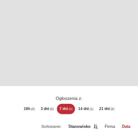
Ogłoszenia z:
18h
3 dni
7 dni
14 dni
21 dni
(0)
(0)
(0)
(1)
(3)
Stanowisko
Firma
Data