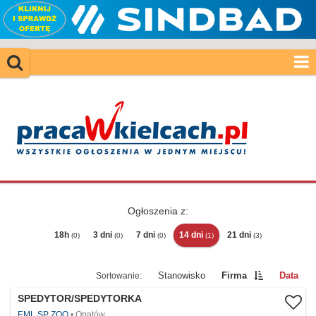
Ogłoszenia z:
18h
3 dni
7 dni
14 dni
21 dni
(0)
(0)
(0)
(1)
(3)
Stanowisko
Firma
Data
SPEDYTOR/SPEDYTORKA
EML SP ZOO
Opatów