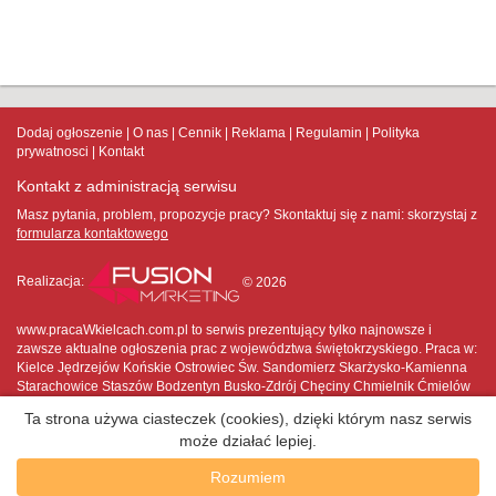
Dodaj ogłoszenie
O nas
Cennik
Reklama
Regulamin
Polityka
prywatnosci
Kontakt
Kontakt z administracją serwisu
Masz pytania, problem, propozycje pracy? Skontaktuj się z nami:
skorzystaj z
formularza kontaktowego
Realizacja:
© 2026
www.pracaWkielcach.com.pl to serwis prezentujący tylko najnowsze i
zawsze aktualne ogłoszenia prac z województwa świętokrzyskiego. Praca w:
Kielce Jędrzejów Końskie Ostrowiec Św. Sandomierz Skarżysko-Kamienna
Starachowice Staszów Bodzentyn Busko-Zdrój Chęciny Chmielnik Ćmielów
Daleszyce Działoszyce Jędrzejów Kazimierza Wielka Kielce Końskie
Ta strona używa ciasteczek (cookies), dzięki którym nasz serwis
Koprzywnica Kunów Małogoszcz Opatów Osiek Ostrowiec Świętokrzyski
może działać lepiej.
Ożarów Pińczów Połaniec Sandomierz Sędziszów Skalbmierz Skarżysko-
Kamienna Starachowice Staszów Stąporków Suchedniów Wąchock
Rozumiem
Włoszczowa Zawichost