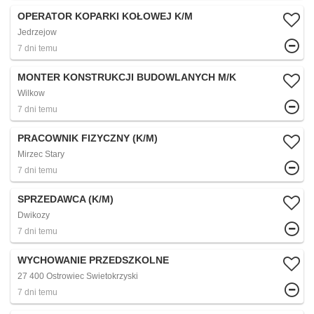
OPERATOR KOPARKI KOŁOWEJ K/M
Jedrzejow
7 dni temu
MONTER KONSTRUKCJI BUDOWLANYCH M/K
Wilkow
7 dni temu
PRACOWNIK FIZYCZNY (K/M)
Mirzec Stary
7 dni temu
SPRZEDAWCA (K/M)
Dwikozy
7 dni temu
WYCHOWANIE PRZEDSZKOLNE
27 400 Ostrowiec Swietokrzyski
7 dni temu