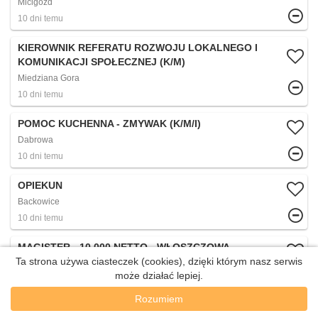
Micigozd
10 dni temu
KIEROWNIK REFERATU ROZWOJU LOKALNEGO I
KOMUNIKACJI SPOŁECZNEJ (K/M)
Miedziana Gora
10 dni temu
POMOC KUCHENNA - ZMYWAK (K/M/I)
Dabrowa
10 dni temu
OPIEKUN
Backowice
10 dni temu
MAGISTER - 10 000 NETTO - WŁOSZCZOWA
Ta strona używa ciasteczek (cookies), dzięki którym nasz serwis
Wloszczowa
może działać lepiej.
10 dni temu
Rozumiem
KUCHARZ (K/M)