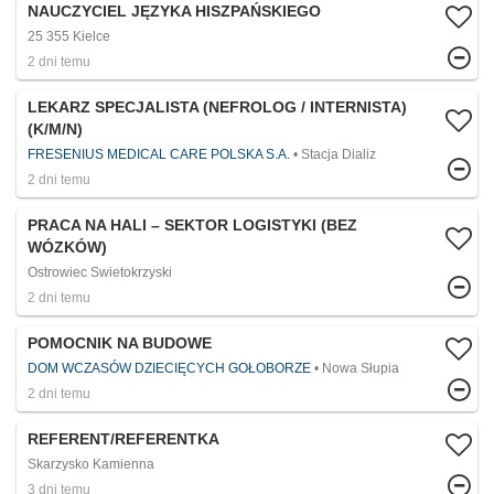
NAUCZYCIEL JĘZYKA HISZPAŃSKIEGO
25 355 Kielce
2 dni temu
LEKARZ SPECJALISTA (NEFROLOG / INTERNISTA)
(K/M/N)
FRESENIUS MEDICAL CARE POLSKA S.A.
Stacja Dializ
2 dni temu
PRACA NA HALI – SEKTOR LOGISTYKI (BEZ
WÓZKÓW)
Ostrowiec Swietokrzyski
2 dni temu
POMOCNIK NA BUDOWE
DOM WCZASÓW DZIECIĘCYCH GOŁOBORZE
Nowa Słupia
2 dni temu
REFERENT/REFERENTKA
Skarzysko Kamienna
3 dni temu