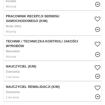
Konskie
Wczoraj
PRACOWNIK RECEPCJI SERWISU
SAMOCHODOWEGO (K/M)
Busko Zdroj
Wczoraj
TECHNIK / TECHNICZKA KONTROLI JAKOŚCI
WYROBÓW
Marcinków
Wczoraj
NAUCZYCIEL (K/M)
Dzieraznia
2 dni temu
NAUCZYCIEL REWALIDACJI (K/M)
Dzieraznia
2 dni temu