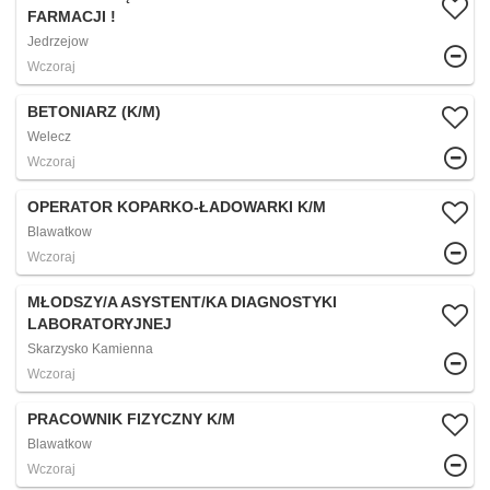
FARMACJI !
Jedrzejow
Wczoraj
BETONIARZ (K/M)
Welecz
Wczoraj
OPERATOR KOPARKO-ŁADOWARKI K/M
Blawatkow
Wczoraj
MŁODSZY/A ASYSTENT/KA DIAGNOSTYKI
LABORATORYJNEJ
Skarzysko Kamienna
Wczoraj
PRACOWNIK FIZYCZNY K/M
Blawatkow
Wczoraj