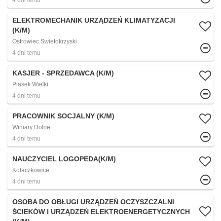
4 dni temu
ELEKTROMECHANIK URZĄDZEŃ KLIMATYZACJI
(K/M)
Ostrowiec Swietokrzyski
4 dni temu
KASJER - SPRZEDAWCA (K/M)
Piasek Wielki
4 dni temu
PRACOWNIK SOCJALNY (K/M)
Winiary Dolne
4 dni temu
NAUCZYCIEL LOGOPEDA(K/M)
Kolaczkowice
4 dni temu
OSOBA DO OBŁUGI URZĄDZEŃ OCZYSZCZALNI
ŚCIEKÓW I URZĄDZEŃ ELEKTROENERGETYCZNYCH