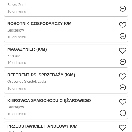
Busko Zdroj
10 dni temu
ROBOTNIK GOSPODARCZY K/M
Jedrzejow
10 dni temu
MAGAZYNIER (K/M)
Konskie
10 dni temu
REFERENT DS. SPRZEDAŻY (K/M)
Ostrowiec Swietokrzyski
10 dni temu
KIEROWCA SAMOCHODU CIĘŻAROWEGO
Jedrzejow
10 dni temu
PRZEDSTAWICIEL HANDLOWY K/M