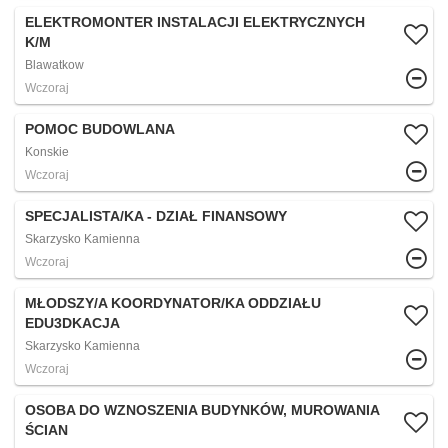
ELEKTROMONTER INSTALACJI ELEKTRYCZNYCH
K/M
Blawatkow
Wczoraj
POMOC BUDOWLANA
Konskie
Wczoraj
SPECJALISTA/KA - DZIAŁ FINANSOWY
Skarzysko Kamienna
Wczoraj
MŁODSZY/A KOORDYNATOR/KA ODDZIAŁU
EDU3DKACJA
Skarzysko Kamienna
Wczoraj
OSOBA DO WZNOSZENIA BUDYNKÓW, MUROWANIA
ŚCIAN