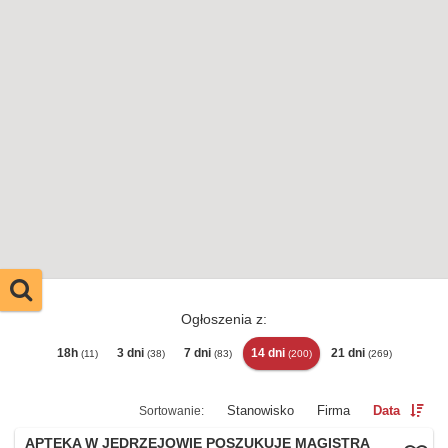
Ogłoszenia z:
18h
3 dni
7 dni
14 dni
21 dni
(11)
(38)
(83)
(200)
(269)
Stanowisko
Firma
Data
APTEKA W JĘDRZEJOWIE POSZUKUJE MAGISTRA