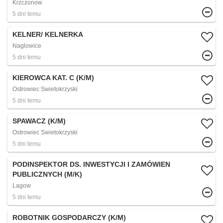
Krzczonow
5 dni temu
KELNER/ KELNERKA
Naglowice
5 dni temu
KIEROWCA KAT. C (K/M)
Ostrowiec Swietokrzyski
5 dni temu
SPAWACZ (K/M)
Ostrowiec Swietokrzyski
5 dni temu
PODINSPEKTOR DS. INWESTYCJI I ZAMÓWIEN
PUBLICZNYCH (M/K)
Lagow
5 dni temu
ROBOTNIK GOSPODARCZY (K/M)