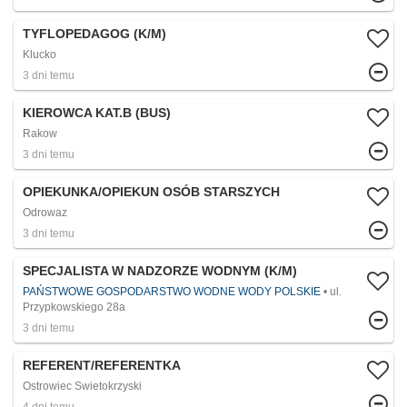
TYFLOPEDAGOG (K/M)
Klucko
3 dni temu
KIEROWCA KAT.B (BUS)
Rakow
3 dni temu
OPIEKUNKA/OPIEKUN OSÓB STARSZYCH
Odrowaz
3 dni temu
SPECJALISTA W NADZORZE WODNYM (K/M)
PAŃSTWOWE GOSPODARSTWO WODNE WODY POLSKIE
ul.
Przypkowskiego 28a
3 dni temu
REFERENT/REFERENTKA
Ostrowiec Swietokrzyski