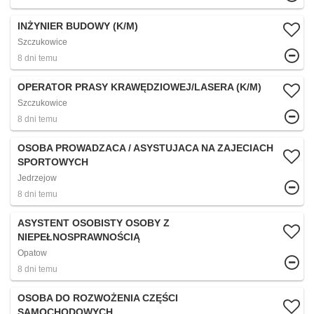
INŻYNIER BUDOWY (K/M)
Szczukowice
8 dni temu
OPERATOR PRASY KRAWĘDZIOWEJ/LASERA (K/M)
Szczukowice
8 dni temu
OSOBA PROWADZACA / ASYSTUJACA NA ZAJECIACH
SPORTOWYCH
Jedrzejow
8 dni temu
ASYSTENT OSOBISTY OSOBY Z
NIEPEŁNOSPRAWNOŚCIĄ
Opatow
8 dni temu
OSOBA DO ROZWOŻENIA CZĘŚCI
SAMOCHODOWYCH