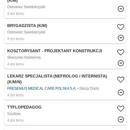
(K/M)
Ostrowiec Swietokrzyski
4 dni temu
BRYGADZISTA (K/M)
Ostrowiec Swietokrzyski
4 dni temu
KOSZTORYSANT - PROJEKTANT KONSTRUKCJI
Skarzysko Kamienna
4 dni temu
LEKARZ SPECJALISTA (NEFROLOG / INTERNISTA)
(K/M/N)
FRESENIUS MEDICAL CARE POLSKA S.A.
Stacja Dializ
4 dni temu
TYFLOPEDAGOG
Szydlow
4 dni temu